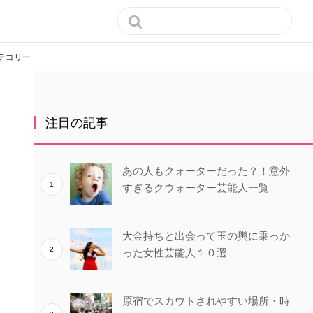

テゴリー
注目の記事
あの人もクォーターだった？！意外
すぎるクウォーター芸能人一覧
大金持ちと出会って玉の輿に乗っか
った女性芸能人１０選
原宿でスカウトされやすい場所・時