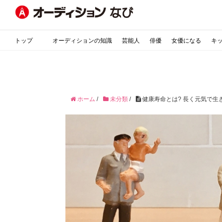
トップ
オーディションの知識
芸能人
俳優
女優になる
キ
ホーム
/
未分類
/
健康寿命とは? 長く元気で生